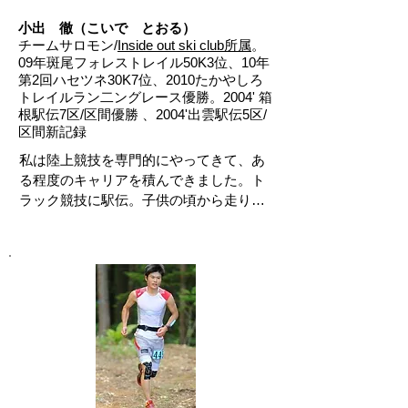
っています。

小出 徹（こいで とおる）
チームサロモン/
Inside out ski club所属
。
水口さんには、今までのランニングフォ
09年斑尾フォレストレイル50K3位、10年
ームからの脱却、そして人間の本来の動
第2回ハセツネ30K7位、2010たかやしろ
きを教えてもらいました。というより人
トレイルラン二ングレース優勝。2004' 箱
間の本来の動きに戻してもらっていま
根駅伝7区/区間優勝 、2004'出雲駅伝5区/
す。

区間新記録
私は陸上競技を専門的にやってきて、あ
根本にある考えを教えてくれて、人それ
る程度のキャリアを積んできました。ト
ぞれに合った体の使い方を見つけて新た
ラック競技に駅伝。子供の頃から走り続
な走り方を提案してくれます。自分の中
け、次はスカイランニングに挑戦。不整
でも新たな走り方を見つけ出すことがで
地を走るスカイランニングに、今までや
きます。これからも水口さんに体と走り
ってきた事が全く通用せず、悩んでいた
を見てもらいたいと思います。
時地元の水口さんを訪ねました。

ミズグチメソッドに出会い、今まで常識
だと思っていたことが一気に覆される思
いでした。動きたいように動かしてあげ
ること、身体は決して左右対称でないこ
と。 インソールだけでなく、身体の動