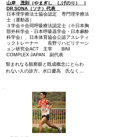
山岸 茂則（やまぎし しげのり） |
理学療法士などの専門家では無かったで
DR.SONA（ソナ）代表
すが，自身のスノーボード・インストラ
日本理学療法士協会認定 専門理学療法
クターとしての経験や，インソール，足
士（運動器）
部の知識が豊富で，何より，わたしの神
３学会※合同呼吸療法認定士（※日本胸
部外科学会・日本呼吸器学会・日本麻酔
経科学の話しをとてもおもしろがって聞
科学会）、日本体育協会公認アスレティ
いてくれるような，好奇心旺盛な方でし
ックトレーナー 長野リハビリテーシ
た。

ョン研究会ACT 主宰 BiNI
COMPLEX JAPAN 副代表
水口さんがふと話してくれる人の動きの
類まれなる観察眼と既成概念にとらわ
内容は，私が脳ばかりに答えを求めてい
れない人の診方。水口慶高　氏なくし
た狭い視野を，劇的に広げてくれまし
てBiNIアプローチが構築されることは
た。

なかったであろう。

そこから，いろいろなアイデアが浮か
自身もスノーボードのインストラクタ
び，「統合的運動生成概念に基づくBiNI 
ーであり、代表レベルのスポーツ選手
Approach」を構築することが出来まし
からご高齢な方までインソールの提供
た。

と動きの指導で救ってきた実績をも
ち、試行錯誤しながら結果を真摯に見
また，難しい神経科学の話しを，水口さ
つめてきた姿勢は称賛に値するもので
んなりに咀嚼し，非常にシンプルに伝え