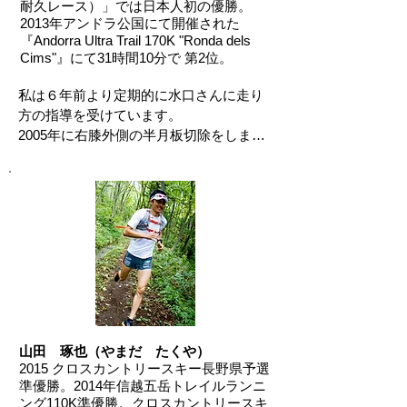
トのみなさんは，ぜひ一度，彼に会って
間本来の身体の使い方が出来ているとこ
耐久レース）」では日本人初の優勝。
みてください。

ろにあったのです。

2013年アンドラ公国にて開催された
『Andorra Ultra Trail 170K "Ronda dels
Cims"』にて31時間10分で 第2位。
目の前が広がってくことを体感できるは
私自身、最初は戸惑いもありましたがす
ずです。
ぐに走りが楽になることを実感でき、ず
私は６年前より定期的に水口さんに走り
っと抱えていた故障もなくなり本当に驚
方の指導を受けています。

きました。 正しい身体の使い方をするこ
2005年に右膝外側の半月板切除をしまし
と、アスリートはもちろん、運動をする
た。それ以降ときに膝痛に悩まされ困っ
人、しない人関係なく健康に暮らしたい
ていっところ、水口さんとの出会いがあ
全ての人にとって大切なことです。 本当
りました。かけられた言葉は『覚悟はあ
に全ての人に実践して欲しいメソッドで
るか？』でした。その覚悟とは、今まで
す。
の走りの常識を全く変えるという意味で
した。最初は不自然な動きに戸惑うこと
もありましたが、今は無意識とまではい
かないが、少しずつ自分のものになって
きています。左右非対称、地面からの反
力を利用するなど、新しい発見に夢中で
山田 琢也（やまだ たくや）
走る練習をしました。

2015 クロスカントリースキー長野県予選
準優勝。2014年信越五岳トレイルランニ
そして、今は100マイルもの山道を走って
ング110K準優勝。クロスカントリースキ