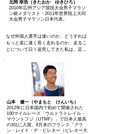
ある。

北岡 幸浩（きたおか ゆきひろ）
てくれることによって，専門家でなくと
2010年広州アジア競技大会男子マラソ
も，わかりやすく伝えられるようになり
ン銀メダリスト・2011年世界陸上大邱
足部の調整、カスタムインソール作成
ました。

大会男子マラソン日本代表。
に加えて、彼の身体と言葉によって、
「快適に動ける」「パフォーマンスが
水口メソッドは，そんな関わり合いの中
向上する」ことを是非体験してみてい
から生まれたものですので，筋力や身体
なぜ外国人選手は速いのか、どうすれば
ただきたい。
一辺倒の単純なものではありません。

もっと楽に速く長く走れるのか、走るこ
とについて日々追究してきた私は、足部
最先端の神経科学に裏付けられたロジッ
運動機能の探求者であるフットパフォー
クであり，脳と身体は切っても切り離せ
マンスアドバイザーの水口氏と出会い衝
ない事実がそこにはあります。

撃を受けました。 科学的根拠に基づき人
間本来の身体の使い方を提唱するミズグ
今まで，スポーツ業界で語られてきた常
チメソッドは、今まで常識として教えら
識とは一線を隔した，革新的なメソッド
れてきたことを全て覆す内容で、アスリ
であることは，わたしが保証致します。

ートに限らず現代の日本人が日々の歩行
から走行まで如何に間違った動きをして
山本 健一（やまもと けんいち）
2012年に日本国内で初めて開催された
今までの指導法が，今一つ，しっくりこ
しまっているのかということに気付かさ
100マイルレース「ウルトラトレイル・
ない，または，もっとパフォーマンスが
れました。

マウントフジ（UTMF）」で日本人最高
引き出せるはずなのになかなかうまくい
の3位に入賞。8月末のフランス「グラ
かない，など、思い悩んでいるアスリー
外国人選手が速い理由もナチュラルに人
ン・レイド・デ・ピレネー（ピレネー大