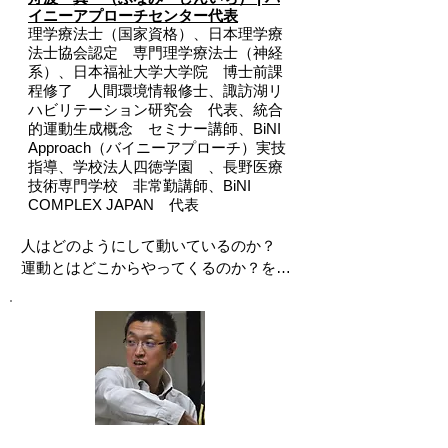
イニーアプローチセンター代表
理学療法士（国家資格）、日本理学療
法士協会認定 専門理学療法士（神経
系）、
日本福祉大学大学院 博士前課
程修了 人間環境情報修士、諏訪湖リ
ハビリテーション研究会 代表、統合
的運動生成概念 セミナー講師、
BiNI
Approach（バイニーアプローチ）実技
指導、学校法人四徳学園 、
長野医療
技術専門学校 非常勤講師、
BiNI
COMPLEX JAPAN 代表
人はどのようにして動いているのか？

運動とはどこからやってくるのか？を解
き明かすため，大学院に進み，神経科学
にその答えを求め，必死に学んでいまし
たが，臨床との乖離に思い悩む日が続い
ていました。

そんな時，ふとしたきっかけで，水口慶
高さんとの出会いがありました。
