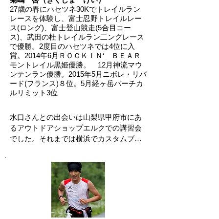
27歳の春にハセツネ30Kでトレイルラン
レースを体験し、富士忍野トレイルレー
ス(ロング)、富士登山競走(5合目コー
ス)、武田の杜トレイルラン二ングレース
で優勝。2度目のハセツネでは4位に入
賞。2014年6月ＲＯＣＫＩＮ‘ ＢＥＡＲ
モントレイル黒姫優勝。 12月神流マウ
ンテンラン優勝。2015年5月ニボレ・リバ
ード(フランス)８位。5月経ヶ岳バーチカ
ルリミット3位
水口さんとの出会いは山梨県甲府市にあ
るアウトドアショップエルクでの講習会
でした。それまでは横浜でカスタムブラ
ックを作っていましたが、講習会で話を
聞いて一度水口さんにしっかり診てもら
いたいと思いました。ちょうど、何か新
しいことを取り入れたいと思っていたタ
イミングで出会いました。私の住んでい
る御殿場から水口さんの木島平まで遠い
ですが、体や走りのチェックをしてもら