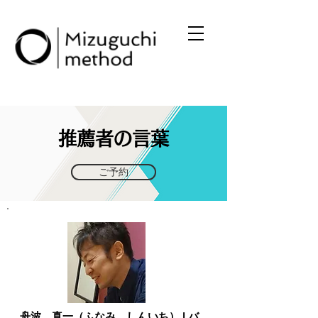
推薦者の言葉
ご予約
舟波 真一（ふなみ しんいち） | バ