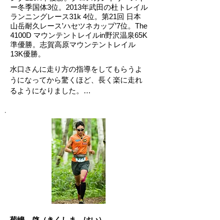
も膝の痛みを感じず楽しく走ることがで
ー冬季国体3位。2013年武田の杜トレイル
きています。より効率的な動きは何なの
ランニングレース31k 4位。第21回 日本
か。これからも水口さんと一緒 に走り続
山岳耐久レース’ハセツネカップ’7位。The
4100D マウンテントレイルin野沢温泉65K
けます。
準優勝。志賀高原マウンテントレイル
13K優勝。
水口さんに走り方の指導をしてもらうよ
うになってから驚くほど、長く楽に走れ
るようになりました。

水口さん独自の理論もさることながら、
それを伝える水口語録が私を虜にしま
す。

アドバイスにはスピード感や突き抜け感
があり、走りのイメージを作りやすいで
す。
菊嶋 啓（きくしま けい）