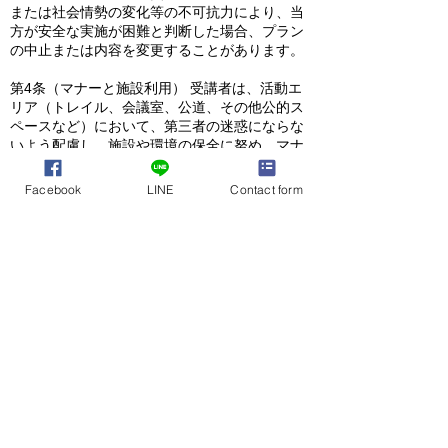
または社会情勢の変化等の不可抗力により、当
方が安全な実施が困難と判断した場合、プラン
の中止または内容を変更することがあります。
第4条（マナーと施設利用） 受講者は、活動エ
リア（トレイル、会議室、公道、その他公的ス
ペースなど）において、第三者の迷惑にならな
いよう配慮し、施設や環境の保全に努め、マナ
ーを守って活動するものとします。
Facebook
LINE
Contact form
第4条（損害補償と保険）
屋内施設での施術や指導において生じた事故や
損害についての補償は、当方が加入する保険の
適用範囲内での対応となることを、受講者は承
諾するものとします。
屋外におけるすべての活動については、当方加
入保険の対象外となります。
当方は受講者に対し、各自で「国内旅行傷害保
険」や「スポーツ安全保険」等へ事前に加入す
ることを強く推奨いたします。